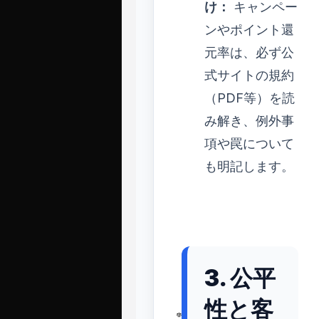
け：
キャンペー
ンやポイント還
元率は、必ず公
式サイトの規約
（PDF等）を読
み解き、例外事
項や罠について
も明記します。
3. 公平
性と客