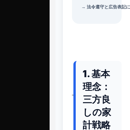
→
法令遵守と広告表記
1. 基本
理念：
三方良
しの家
計戦略