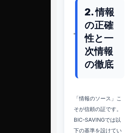
2. 情報
の正確
性と一
次情報
の徹底
「情報のソース」こ
そが信頼の証です。
BIC-SAVINGでは以
下の基準を設けてい