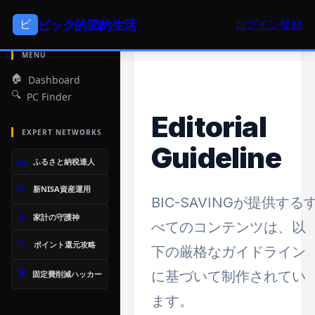
【PR】本サイトはアフィリエイト広告を利用して運営されています。
ビ
ビック的節約生活
ログイン
登録
ビック的節約生活
MENU
🏠
Dashboard
🔍
PC Finder
Editorial
EXPERT NETWORKS
Guideline
🍱
ふるさと納税達人
📈
新NISA資産運用
BIC-SAVINGが提供する
🧼
家計の守護神
べてのコンテンツは、以
🏷️
ポイント還元攻略
下の厳格なガイドライン
🛠️
に基づいて制作されてい
固定費削減ハッカー
ます。