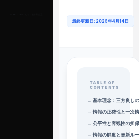
FLEET-CORE:
ビック的節約生活
最終更新日:
2026年4月14日
TABLE OF
CONTENTS
→
基本理念：三方良し
→
情報の正確性と一次
→
公平性と客観性の担
→
情報の鮮度と更新ル