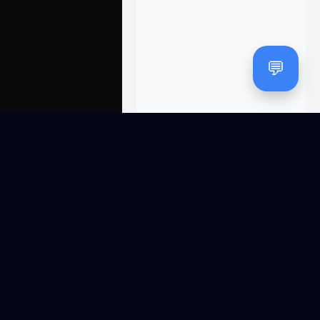
💬
SITE