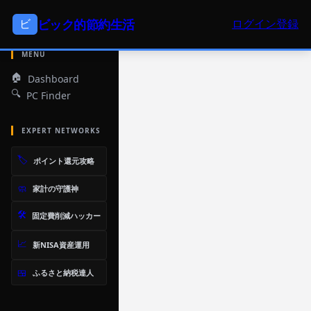
【PR】本サイトはアフィリエイト広告を利用して運営されています。
ビ
ビック的節約生活
ログイン
登録
ビック的節約生活
MENU
🏠
Dashboard
🔍
PC Finder
EXPERT NETWORKS
🏷️
ポイント還元攻略
🧼
家計の守護神
🛠️
固定費削減ハッカー
📈
新NISA資産運用
🍱
ふるさと納税達人